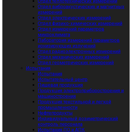
Отдел теплотехнических измерений
Отдел виброакустических и магнитных
измерений
Отдел электрических измерений
Отдел физико-химических измерений
Отдел измерений параметров
микроклимата
Лаборатория измерений параметров
ионизирующих излучений
Отдел радиоэлектронных измерений
Отдел механических измерений
Отдел геометрических измерений
Испытания
Испытания
Испытательный центр
Пищевая продукция
Продукция электроприборостроения и
машиностроения
Продукция текстильной и легкой
промышленности
Нефтепродукты
Индивидуальный дозиметрический
контроль персонала
Испытания ПО и АПК