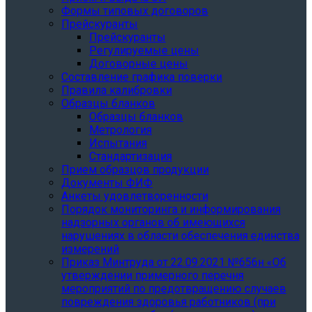
Формы типовых договоров
Прейскуранты
Прейскуранты
Регулируемые цены
Договорные цены
Составление графика поверки
Правила калибровки
Образцы бланков
Образцы бланков
Метрология
Испытания
Стандартизация
Прием образцов продукции
Документы ФИФ
Анкеты удовлетворенности
Порядок мониторинга и информирования
надзорных органов об имеющихся
нарушениях в области обеспечения единства
измерений
Приказ Минтруда от 22.09.2021 №656н «Об
утверждении примерного перечня
мероприятий по предотвращению случаев
повреждения здоровья работников (при