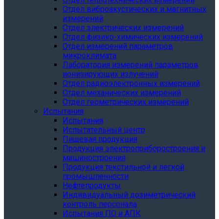
Отдел виброакустических и магнитных
измерений
Отдел электрических измерений
Отдел физико-химических измерений
Отдел измерений параметров
микроклимата
Лаборатория измерений параметров
ионизирующих излучений
Отдел радиоэлектронных измерений
Отдел механических измерений
Отдел геометрических измерений
Испытания
Испытания
Испытательный центр
Пищевая продукция
Продукция электроприборостроения и
машиностроения
Продукция текстильной и легкой
промышленности
Нефтепродукты
Индивидуальный дозиметрический
контроль персонала
Испытания ПО и АПК