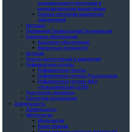
ионизирующего излучения и
радиоактивными веществами
Оценка состояния измерений
лабораторий
Награды
Первичная Профсоюзная Организация
Кадровое обеспечение
Кадровое обеспечение
Вакантные должности
История
Тексты выступлений и заявлений
Референтные группы
Референтные группы
Референтные группы Росстандарта
Референтные группы ФБУ
«Новосибирский ЦСМ»
Результаты проверок
Структура организации
Деятельность
Деятельность
Метрология
Метрология
Бюро приема
Отдел теплотехнических измерений