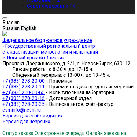
Президент РФ
Совет Федерации РФ
Russian
Russian
English
Федеральное бюджетное учреждение
«Государственный региональный центр
стандартизации, метрологии и испытаний
в Новосибирской области»
Проспект Дзержинского, д. 2/1, г. Новосибирск, 630112
Режим работы: с 8-30 ч. до 17-15 ч.
Обеденный перерыв: с 13-00 ч. до 13-45 ч.
+7 (383) 278-20-00
- Приемная
+7 (383) 278-20-11
- Прием и выдача средств измерений
+7 (383) 210-00-65
- Испытательная лаборатория
+7 (383) 278-20-12
- Договорной отдел
+7 (383) 278-20-35
- Выписка актов, счёт-фактур
csminfo@ncsm.ru
Версия для слабовидящих
Версия для незрячих
Статус заказа
Электронная очередь
Онлайн заявка на