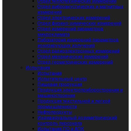
Отдел теплотехнических измерений
Отдел виброакустических и магнитных
измерений
Отдел электрических измерений
Отдел физико-химических измерений
Отдел измерений параметров
микроклимата
Лаборатория измерений параметров
ионизирующих излучений
Отдел радиоэлектронных измерений
Отдел механических измерений
Отдел геометрических измерений
Испытания
Испытания
Испытательный центр
Пищевая продукция
Продукция электроприборостроения и
машиностроения
Продукция текстильной и легкой
промышленности
Нефтепродукты
Индивидуальный дозиметрический
контроль персонала
Испытания ПО и АПК