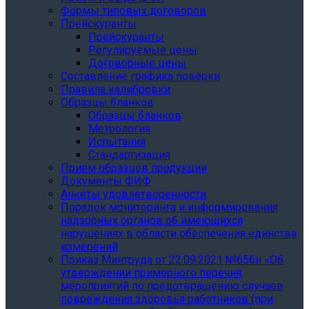
Формы типовых договоров
Прейскуранты
Прейскуранты
Регулируемые цены
Договорные цены
Составление графика поверки
Правила калибровки
Образцы бланков
Образцы бланков
Метрология
Испытания
Стандартизация
Прием образцов продукции
Документы ФИФ
Анкеты удовлетворенности
Порядок мониторинга и информирования
надзорных органов об имеющихся
нарушениях в области обеспечения единства
измерений
Приказ Минтруда от 22.09.2021 №656н «Об
утверждении примерного перечня
мероприятий по предотвращению случаев
повреждения здоровья работников (при