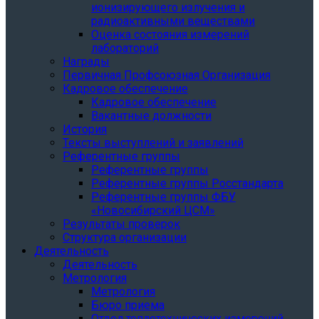
ионизирующего излучения и
радиоактивными веществами
Оценка состояния измерений
лабораторий
Награды
Первичная Профсоюзная Организация
Кадровое обеспечение
Кадровое обеспечение
Вакантные должности
История
Тексты выступлений и заявлений
Референтные группы
Референтные группы
Референтные группы Росстандарта
Референтные группы ФБУ
«Новосибирский ЦСМ»
Результаты проверок
Структура организации
Деятельность
Деятельность
Метрология
Метрология
Бюро приема
Отдел теплотехнических измерений