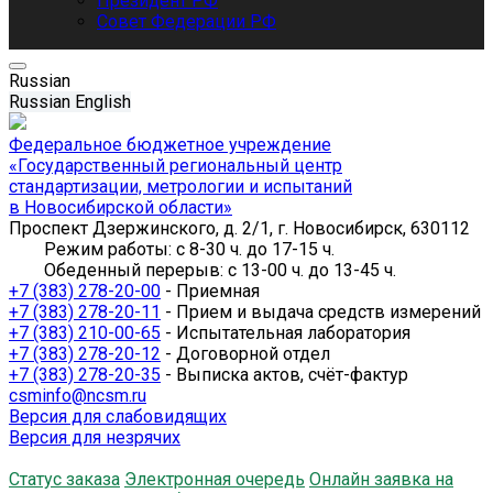
Президент РФ
Совет Федерации РФ
Russian
Russian
English
Федеральное бюджетное учреждение
«Государственный региональный центр
стандартизации, метрологии и испытаний
в Новосибирской области»
Проспект Дзержинского, д. 2/1, г. Новосибирск, 630112
Режим работы: с 8-30 ч. до 17-15 ч.
Обеденный перерыв: с 13-00 ч. до 13-45 ч.
+7 (383) 278-20-00
- Приемная
+7 (383) 278-20-11
- Прием и выдача средств измерений
+7 (383) 210-00-65
- Испытательная лаборатория
+7 (383) 278-20-12
- Договорной отдел
+7 (383) 278-20-35
- Выписка актов, счёт-фактур
csminfo@ncsm.ru
Версия для слабовидящих
Версия для незрячих
Статус заказа
Электронная очередь
Онлайн заявка на