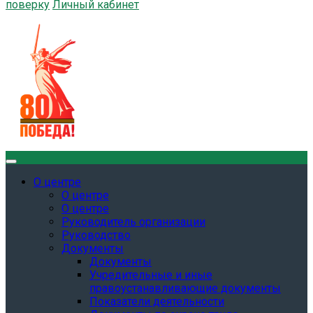
поверку
Личный кабинет
О центре
О центре
О центре
Руководитель организации
Руководство
Документы
Документы
Учредительные и иные
правоустанавливающие документы
Показатели деятельности