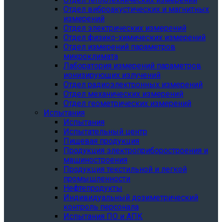
Отдел виброакустических и магнитных
измерений
Отдел электрических измерений
Отдел физико-химических измерений
Отдел измерений параметров
микроклимата
Лаборатория измерений параметров
ионизирующих излучений
Отдел радиоэлектронных измерений
Отдел механических измерений
Отдел геометрических измерений
Испытания
Испытания
Испытательный центр
Пищевая продукция
Продукция электроприборостроения и
машиностроения
Продукция текстильной и легкой
промышленности
Нефтепродукты
Индивидуальный дозиметрический
контроль персонала
Испытания ПО и АПК