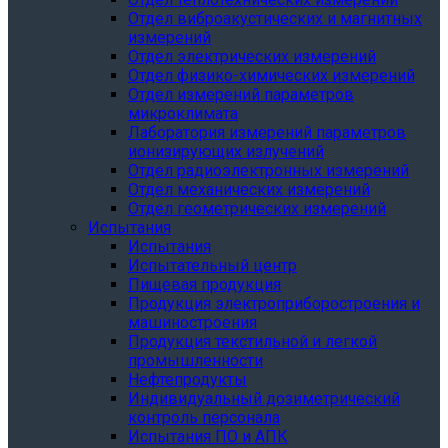
Отдел виброакустических и магнитных
измерений
Отдел электрических измерений
Отдел физико-химических измерений
Отдел измерений параметров
микроклимата
Лаборатория измерений параметров
ионизирующих излучений
Отдел радиоэлектронных измерений
Отдел механических измерений
Отдел геометрических измерений
Испытания
Испытания
Испытательный центр
Пищевая продукция
Продукция электроприборостроения и
машиностроения
Продукция текстильной и легкой
промышленности
Нефтепродукты
Индивидуальный дозиметрический
контроль персонала
Испытания ПО и АПК