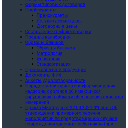
Формы типовых договоров
Прейскуранты
Прейскуранты
Регулируемые цены
Договорные цены
Составление графика поверки
Правила калибровки
Образцы бланков
Образцы бланков
Метрология
Испытания
Стандартизация
Прием образцов продукции
Документы ФИФ
Анкеты удовлетворенности
Порядок мониторинга и информирования
надзорных органов об имеющихся
нарушениях в области обеспечения единства
измерений
Приказ Минтруда от 22.09.2021 №656н «Об
утверждении примерного перечня
мероприятий по предотвращению случаев
повреждения здоровья работников (при