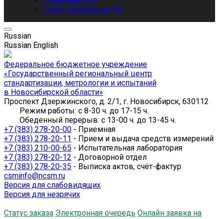
Президент РФ
Совет Федерации РФ
Russian
Russian
English
Федеральное бюджетное учреждение
«Государственный региональный центр
стандартизации, метрологии и испытаний
в Новосибирской области»
Проспект Дзержинского, д. 2/1, г. Новосибирск, 630112
Режим работы: с 8-30 ч. до 17-15 ч.
Обеденный перерыв: с 13-00 ч. до 13-45 ч.
+7 (383) 278-20-00
- Приемная
+7 (383) 278-20-11
- Прием и выдача средств измерений
+7 (383) 210-00-65
- Испытательная лаборатория
+7 (383) 278-20-12
- Договорной отдел
+7 (383) 278-20-35
- Выписка актов, счёт-фактур
csminfo@ncsm.ru
Версия для слабовидящих
Версия для незрячих
Статус заказа
Электронная очередь
Онлайн заявка на