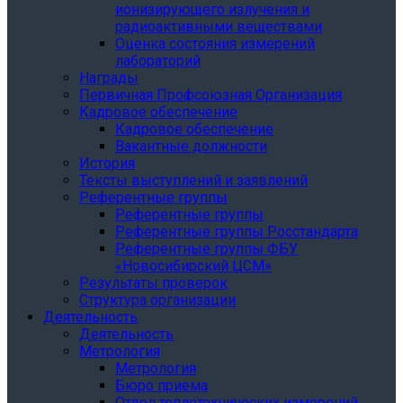
ионизирующего излучения и
радиоактивными веществами
Оценка состояния измерений
лабораторий
Награды
Первичная Профсоюзная Организация
Кадровое обеспечение
Кадровое обеспечение
Вакантные должности
История
Тексты выступлений и заявлений
Референтные группы
Референтные группы
Референтные группы Росстандарта
Референтные группы ФБУ
«Новосибирский ЦСМ»
Результаты проверок
Структура организации
Деятельность
Деятельность
Метрология
Метрология
Бюро приема
Отдел теплотехнических измерений