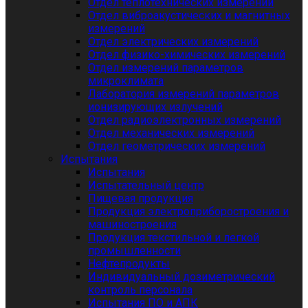
Отдел теплотехнических измерений
Отдел виброакустических и магнитных
измерений
Отдел электрических измерений
Отдел физико-химических измерений
Отдел измерений параметров
микроклимата
Лаборатория измерений параметров
ионизирующих излучений
Отдел радиоэлектронных измерений
Отдел механических измерений
Отдел геометрических измерений
Испытания
Испытания
Испытательный центр
Пищевая продукция
Продукция электроприборостроения и
машиностроения
Продукция текстильной и легкой
промышленности
Нефтепродукты
Индивидуальный дозиметрический
контроль персонала
Испытания ПО и АПК