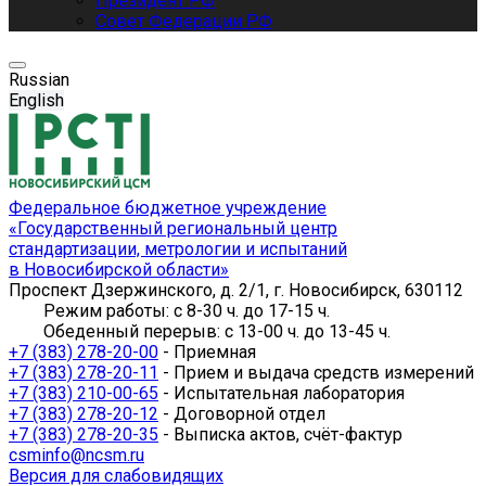
Президент РФ
Совет Федерации РФ
Russian
English
Федеральное бюджетное учреждение
«Государственный региональный центр
стандартизации, метрологии и испытаний
в Новосибирской области»
Проспект Дзержинского, д. 2/1, г. Новосибирск, 630112
Режим работы: с 8-30 ч. до 17-15 ч.
Обеденный перерыв: с 13-00 ч. до 13-45 ч.
+7 (383) 278-20-00
- Приемная
+7 (383) 278-20-11
- Прием и выдача средств измерений
+7 (383) 210-00-65
- Испытательная лаборатория
+7 (383) 278-20-12
- Договорной отдел
+7 (383) 278-20-35
- Выписка актов, счёт-фактур
csminfo@ncsm.ru
Версия для слабовидящих