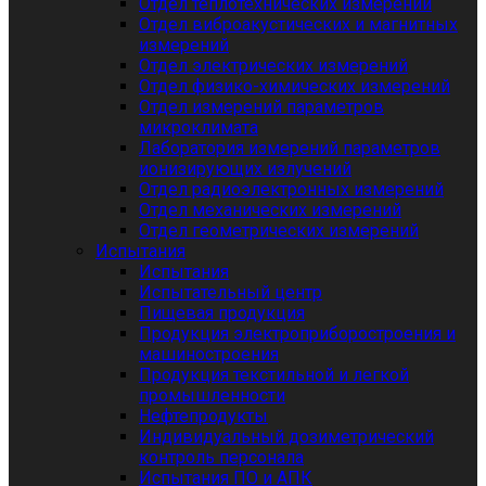
Отдел теплотехнических измерений
Отдел виброакустических и магнитных
измерений
Отдел электрических измерений
Отдел физико-химических измерений
Отдел измерений параметров
микроклимата
Лаборатория измерений параметров
ионизирующих излучений
Отдел радиоэлектронных измерений
Отдел механических измерений
Отдел геометрических измерений
Испытания
Испытания
Испытательный центр
Пищевая продукция
Продукция электроприборостроения и
машиностроения
Продукция текстильной и легкой
промышленности
Нефтепродукты
Индивидуальный дозиметрический
контроль персонала
Испытания ПО и АПК