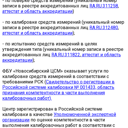
- по поверке средств измерений (уникальный номер
записи в реестре аккредитованных лиц
RA.RU.311258
,
аттестат и
область аккредитации
)
- по калибровке средств измерений (уникальный номер
записи в реестре аккредитованных лиц
RA.RU.312480
,
аттестат и область аккредитации
);
- по испытанию средств измерений в целях
утверждения типа (уникальный номер записи в реестре
аккредитованных лиц
RA.RU.31182
2
,
аттестат и область
аккредитации
);
ФБУ «Новосибирский ЦСМ» оказывает услуги по
калибровке средств измерений в соответствии с
требованиями РСК (
Свидетельство о регистрации в
Российской системе калибровки № 001433,
область
признания компетентности в части выполнения
калибровочных работ
)
.
Центр зарегистрирован в Российской системе
калибровки в качестве
Уполномоченной экспертной
организации
по оценке компетентности в части
выполнения калибровочных работ в соответствии с