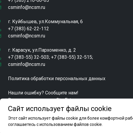
+7 (383) 210-00-65
csminfo@ncsm.ru
г. Куйбышев, ул.Коммунальная, 6
+7 (383) 62-22-112
csminfo@ncsm.ru
г. Карасук, ул.Пархоменко, д. 2
+7 (383-55) 32-503; +7 (383-55) 32-515;
csminfo@ncsm.ru
Политика обработки персональных данных
Нашли ошибку? Сообщите нам!
Выделите и нажмите Ctr+Enter
Сайт использует файлы cookie
Этот сайт использует файлы cookie для более комфортной ра
соглашаетесь с использованием файлов cookie.
ФБУ "Новосибирский ЦСМ" 2022 © Все права защищен