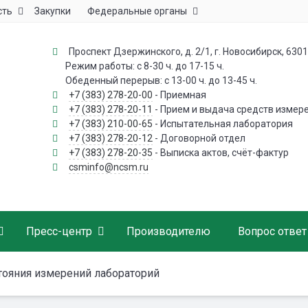
сть
Закупки
Федеральные органы
Проспект Дзержинского, д. 2/1, г. Новосибирск, 630
Режим работы: с 8-30 ч. до 17-15 ч.
Обеденный перерыв: с 13-00 ч. до 13-45 ч.
+7 (383) 278-20-00
- Приемная
+7 (383) 278-20-11
- Прием и выдача средств измер
+7 (383) 210-00-65
- Испытательная лаборатория
+7 (383) 278-20-12
- Договорной отдел
+7 (383) 278-20-35
- Выписка актов, счёт-фактур
csminfo@ncsm.ru
Пресс-центр
Производителю
Вопрос ответ
тояния измерений лабораторий