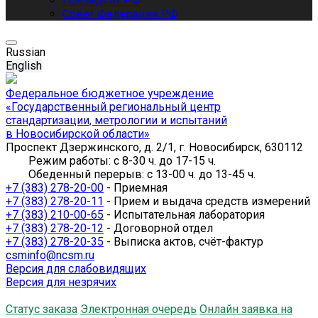
Президент РФ
Совет Федерации РФ
Russian
English
Федеральное бюджетное учреждение
«Государственный региональный центр
стандартизации, метрологии и испытаний
в Новосибирской области»
Проспект Дзержинского, д. 2/1, г. Новосибирск, 630112
Режим работы: с 8-30 ч. до 17-15 ч.
Обеденный перерыв: с 13-00 ч. до 13-45 ч.
+7 (383) 278-20-00
- Приемная
+7 (383) 278-20-11
- Прием и выдача средств измерений
+7 (383) 210-00-65
- Испытательная лаборатория
+7 (383) 278-20-12
- Договорной отдел
+7 (383) 278-20-35
- Выписка актов, счёт-фактур
csminfo@ncsm.ru
Версия для слабовидящих
Версия для незрячих
Статус заказа
Электронная очередь
Онлайн заявка на