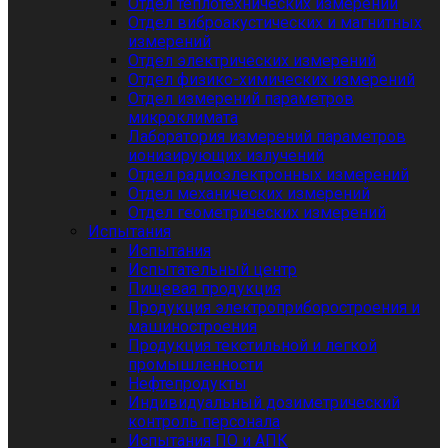
Отдел теплотехнических измерений
Отдел виброакустических и магнитных
измерений
Отдел электрических измерений
Отдел физико-химических измерений
Отдел измерений параметров
микроклимата
Лаборатория измерений параметров
ионизирующих излучений
Отдел радиоэлектронных измерений
Отдел механических измерений
Отдел геометрических измерений
Испытания
Испытания
Испытательный центр
Пищевая продукция
Продукция электроприборостроения и
машиностроения
Продукция текстильной и легкой
промышленности
Нефтепродукты
Индивидуальный дозиметрический
контроль персонала
Испытания ПО и АПК