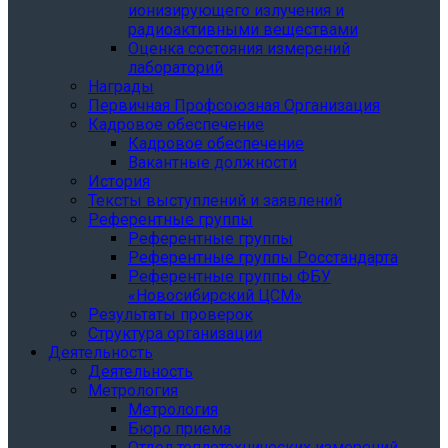
ионизирующего излучения и
радиоактивными веществами
Оценка состояния измерений
лабораторий
Награды
Первичная Профсоюзная Организация
Кадровое обеспечение
Кадровое обеспечение
Вакантные должности
История
Тексты выступлений и заявлений
Референтные группы
Референтные группы
Референтные группы Росстандарта
Референтные группы ФБУ
«Новосибирский ЦСМ»
Результаты проверок
Структура организации
Деятельность
Деятельность
Метрология
Метрология
Бюро приема
Отдел теплотехнических измерений