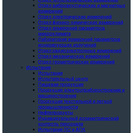
Отдел виброакустических и магнитных
измерений
Отдел электрических измерений
Отдел физико-химических измерений
Отдел измерений параметров
микроклимата
Лаборатория измерений параметров
ионизирующих излучений
Отдел радиоэлектронных измерений
Отдел механических измерений
Отдел геометрических измерений
Испытания
Испытания
Испытательный центр
Пищевая продукция
Продукция электроприборостроения и
машиностроения
Продукция текстильной и легкой
промышленности
Нефтепродукты
Индивидуальный дозиметрический
контроль персонала
Испытания ПО и АПК