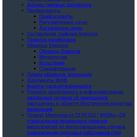
Формы типовых договоров
Прейскуранты
Прейскуранты
Регулируемые цены
Договорные цены
Составление графика поверки
Правила калибровки
Образцы бланков
Образцы бланков
Метрология
Испытания
Стандартизация
Прием образцов продукции
Документы ФИФ
Анкеты удовлетворенности
Порядок мониторинга и информирования
надзорных органов об имеющихся
нарушениях в области обеспечения единства
измерений
Приказ Минтруда от 22.09.2021 №656н «Об
утверждении примерного перечня
мероприятий по предотвращению случаев
повреждения здоровья работников (при