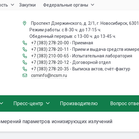
ость
Закупки
Федеральные органы
Проспект Дзержинского, д. 2/1, г. Новосибирск, 630
Режим работы: с 8-30 ч. до 17-15 ч.
Обеденный перерыв: с 13-00 ч. до 13-45 ч.
+7 (383) 278-20-00
- Приемная
+7 (383) 278-20-11
- Прием и выдача средств измер
+7 (383) 210-00-65
- Испытательная лаборатория
+7 (383) 278-20-12
- Договорной отдел
+7 (383) 278-20-35
- Выписка актов, счёт-фактур
csminfo@ncsm.ru
Пресс-центр
Производителю
Вопрос отве
змерений параметров ионизирующих излучений